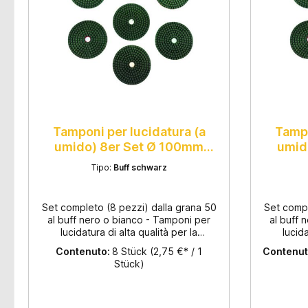
Tamponi per lucidatura (a
Tampo
umido) 8er Set Ø 100mm
umid
spessore 3,5mm
Tipo:
Buff schwarz
Set completo (8 pezzi) dalla grana 50
Set compl
al buff nero o bianco - Tamponi per
al buff 
lucidatura di alta qualità per la
lucida
levigatura a umido con velcro -
leviga
Contenuto:
8 Stück
(2,75 €* / 1
Contenut
Diametro: 100 mm - Spessore: 3,5mm -
Diametro:
Stück)
Adatto per granito e marmo - Per
Adatto
lucidare superfici e bordi - Smalto di
lucidare 
alta qualità