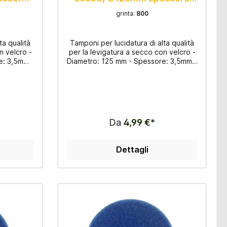
3,5mm
grinta:
800
ta qualità
Tamponi per lucidatura di alta qualità
n velcro -
per la levigatura a secco con velcro -
e: 3,5mm -
Diametro: 125 mm - Spessore: 3,5mm -
mo - 8
Adatto per granito e marmo - 8
 lucidatura
passaggi, dalla grana 50 alla lucidatura
 bordi -
- Per lucidare superfici e bordi -
à
Smalto di alta qualità
Da
4,99 €*
Dettagli