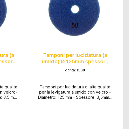
ura (a
Tamponi per lucidatura (a
essore
umido) Ø 125mm spessore
3,5mm
grinta:
1500
ta qualità
Tamponi per lucidatura di alta qualità
on velcro-
per la levigatura a umido con velcro -
: 3,5 mm-
Diametro: 125 mm - Spessore: 3,5mm -
rmo- 8
Adatto per granito e marmo - 8
 alla
passaggi, dalla grana 50 alla lucidatura
perfici e
- Per lucidare superfici e bordi -
alità
Smalto di alta qualità