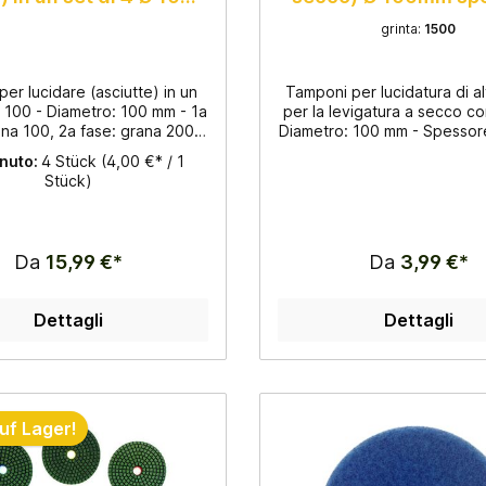
mm
3,5mm
grinta:
1500
er lucidare (asciutte) in un
Tamponi per lucidatura di al
Ø 100 - Diametro: 100 mm - 1a
per la levigatura a secco co
ana 100, 2a fase: grana 200,
Diametro: 100 mm - Spessor
: grana 800, 4a fase: grana
Adatto per granito e mar
nuto:
4 Stück
(4,00 €* / 1
 Perfetto per lavori veloci
passaggi, dalla grana 50 alla
Stück)
l cliente o in cantiere - Per
- Per lucidare superfici e
to e marmo - Per lucidare
Smalto di alta qualit
ici e bordi - Smalto di alta
qualità
Da
15,99 €*
Da
3,99 €*
Dettagli
Dettagli
uf Lager!