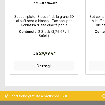
spessore 3,5mm
Tipo:
Buff schwarz
Set completo (8 pezzi) dalla grana 50
Set compl
al buff nero o bianco - Tamponi per
al buff 
lucidatura di alta qualità per la
lucida
levigatura a secco con velcro -
leviga
Contenuto:
8 Stück
(3,75 €* / 1
Conte
Diametro: 100 mm - Spessore: 3,5mm -
Diametro
Stück)
Adatto per granito e marmo - Per
- Adatt
lucidare superfici e bordi - Smalto di
lucidare 
alta qualità
Da
29,99 €*
Dettagli
Spedizione gratuita a partire da 150€