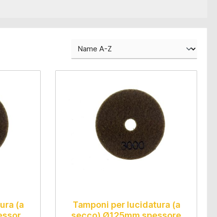
ura (a
Tamponi per lucidatura (a
essore
secco) Ø125mm spessore