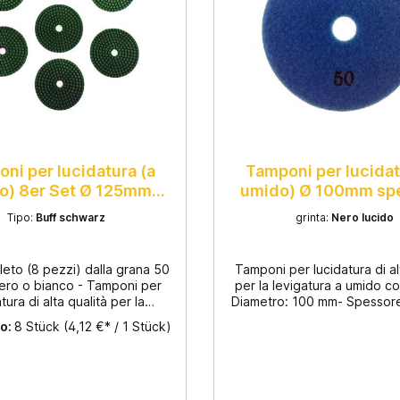
ni per lucidatura (a
Tamponi per lucidat
o) 8er Set Ø 125mm
umido) Ø 100mm sp
spessore 3,5mm
3,5mm
Tipo:
Buff schwarz
grinta:
Nero lucido
eto (8 pezzi) dalla grana 50
Tamponi per lucidatura di al
nero o bianco - Tamponi per
per la levigatura a umido c
tura di alta qualità per la
Diametro: 100 mm- Spessore
tura a umido con velcro -
Adatto per granito e ma
o:
8 Stück
(4,12 €* / 1 Stück)
 125 mm - Spessore: 3,5mm -
passaggi, dalla grana 50
 per granito e marmo - Per
lucidatura- Per lucidare su
superfici e bordi - Smalto di
bordi- Smalto di alta qu
alta qualità