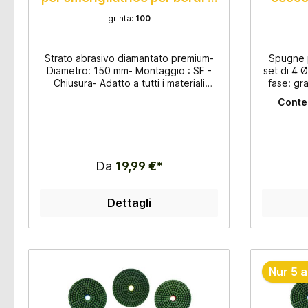
150mm
grinta:
100
Strato abrasivo diamantato premium-
Spugne p
Diametro: 150 mm- Montaggio : SF -
set di 4 
Chiusura- Adatto a tutti i materiali
fase: gr
comuni- 7 passaggi, da 50 a 3.000
3a fase
Conte
grana- Applicazione solo a umido- Da
1500 -
utilizzare su levigatrici automatiche
presso i
per bordi- Lucidatura premium con una
grani
durata molto lunga
superf
Da
19,99 €*
Dettagli
Nur 5 a