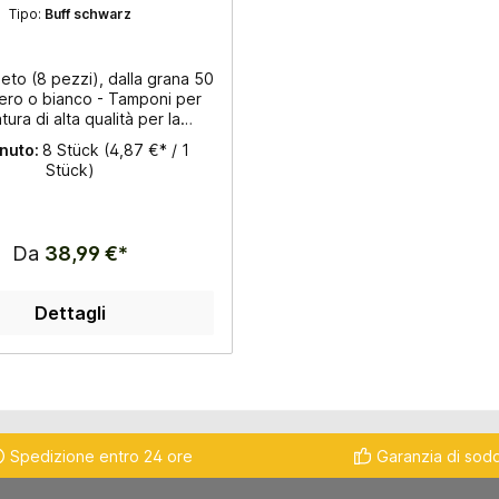
spessore 3,5mm
Tipo:
Buff schwarz
eto (8 pezzi), dalla grana 50
nero o bianco - Tamponi per
tura di alta qualità per la
tura a secco con velcro -
nuto:
8 Stück
(4,87 €* / 1
: 125 mm - Spessore: 3,5 mm
Stück)
o per granito e marmo - Per
superfici e bordi - Smalto di
alta qualità
Da
38,99 €*
Dettagli
Spedizione entro 24 ore
Garanzia di sod