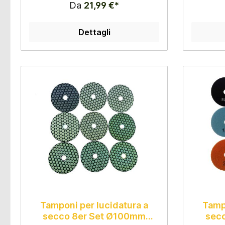
Da
21,99 €*
Dettagli
Tamponi per lucidatura a
Tampo
secco 8er Set Ø100mm
sec