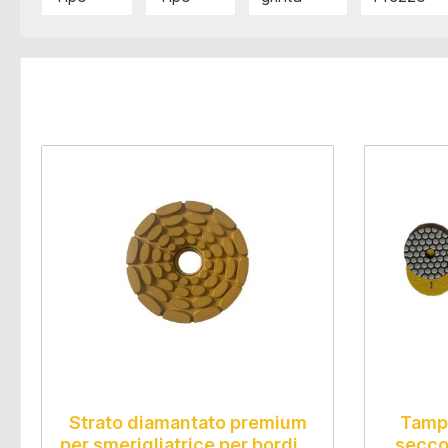
Strato diamantato premium
Tampo
per smerigliatrice per bordi Ø
secco)