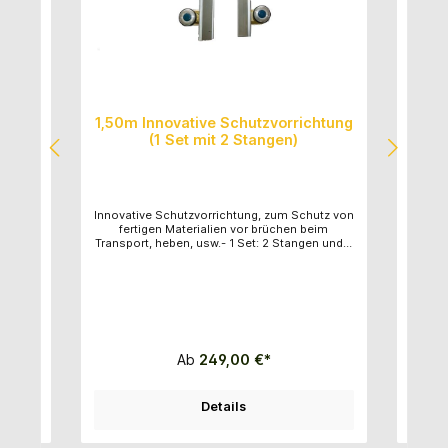
htung
2,30m Innovative
Schutzvorrichtung (1 Set mit 2
Stangen)
utz von
Innovative Schutzvorrichtung, zum Schutz von
45 Gr
eim
fertigen Materialien vor brüchen beim
Durch
n und 6
Transport, heben, usw.- 1 Set: 2 Stangen und 8
Granit
- Ideal
Füße (Vorrichtungsköpfe)- Länge: 2,30m-
3.00
einfach
Ideal für zerbrechliche Steine- Schnell und
Auße
n- Sehr
einfach zu bedienen - Hochwertige
und 
Konstruktion- Sehr gutes Preis-Leistungs-
Verhältnis
Ab
349,00 €*
Details