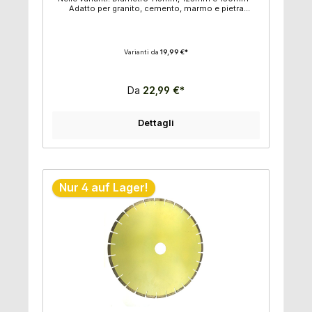
Adatto per granito, cemento, marmo e pietra
artificiale - Eccellenti prestazioni di taglio a secco -
Adatto per il taglio di angoli raggiati - Cerchio foro
con anello: 16 mm - Cerchio foro senza anello:
22,2mm
Varianti da
19,99 €*
Da
22,99 €*
Dettagli
Nur 4 auf Lager!