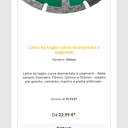
Lama da taglio curva diamantata a
segmenti
Diametro:
125mm
Lama da taglio curva diamantata a segmenti - Nelle
varianti: Diametro 115mm, 125mm e 150mm - Adatto
per granito, cemento, marmo e pietra artificiale -
Eccellenti prestazioni di taglio a secco - Adatto per il
taglio di angoli raggiati - Cerchio foro con anello: 16
mm - Cerchio foro senza anello: 22,2mm
Varianti da
19,99 €*
Da
22,99 €*