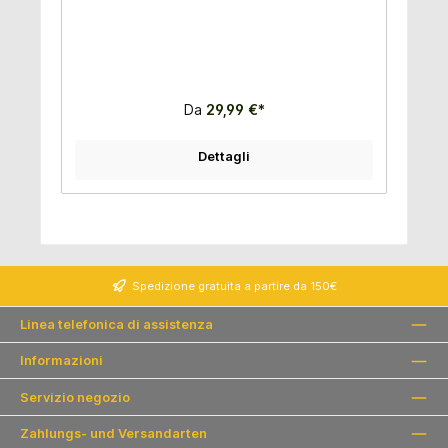
artificiale - Eccellenti prestazioni di taglio a secco -
Taglio accurato e preciso - Consegna: Lama da
taglio Turbo con denti protettivi da 230 mm, flangia e
viti (tutti separatamente)
Da
29,99 €*
Dettagli
Spedizione gratuita a partire da 150€
Linea telefonica di assistenza
Informazioni
Servizio negozio
Zahlungs- und Versandarten