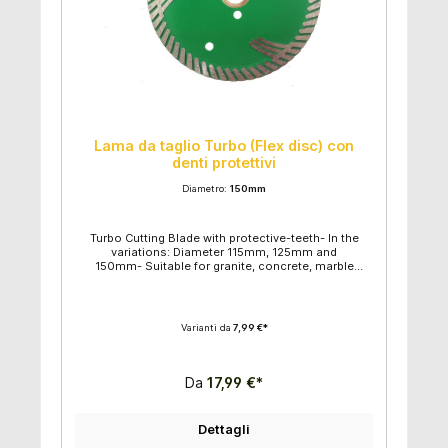
Lama da taglio Turbo (Flex disc) con
denti protettivi
Diametro:
150mm
Turbo Cutting Blade with protective-teeth- In the
variations: Diameter 115mm, 125mm and
150mm- Suitable for granite, concrete, marble
and artificial stone- Excellent dry cutting
performance- Thorough and accurate cutting- Hole
circle with ring: 16mm- Hole circle without ring:
22,2mm
Varianti da
7,99 €*
Da
17,99 €*
Dettagli