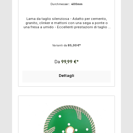
Durchmesser::
400mm
Lama da taglio silenziosa - Adatto per cemento,
granito, clinker e mattoni con una sega a ponte o
una fresa a umido - Eccellenti prestazioni di taglio -
Taglio pulito e preciso - Diametro: 350 mm, 400
mm, 500 mm e 600 mm - Altezza segmento: 15 mm
- Circonferenza del foro: 60 mm
Varianti da
85,00 €*
Da
99,99 €*
Dettagli