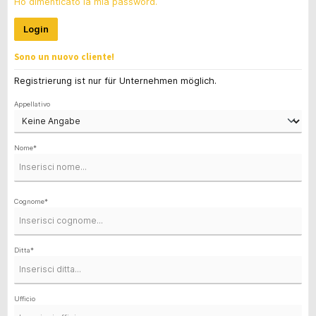
Ho dimenticato la mia password.
Login
Sono un nuovo cliente!
Informazioni personali
Registrierung ist nur für Unternehmen möglich.
Appellativo
Nome*
Cognome*
Ditta*
Ufficio