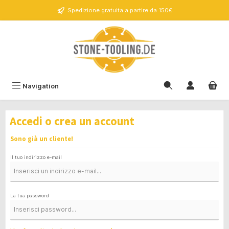
nuto principale
Spedizione gratuita a partire da 150€
Navigation
Accedi o crea un account
Sono già un cliente!
Il tuo indirizzo e-mail
La tua password