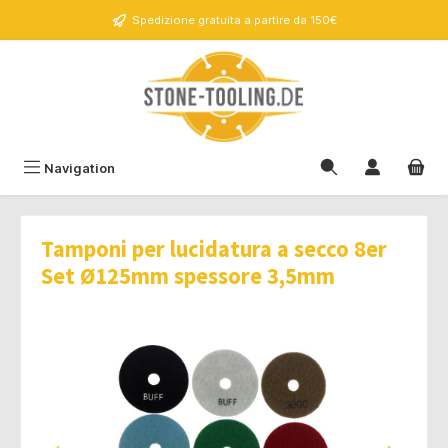
nuto principale
Spedizione gratuita a partire da 150€
Navigation
Tamponi per lucidatura a secco 8er
Set Ø125mm spessore 3,5mm
Salta la galleria di immagini