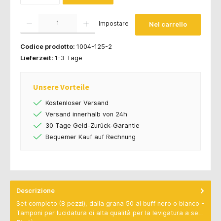
Quantità del prodotto: inserisci la quantità desiderata o usa i pulsanti per aumentare o d
Impostare
Nel carrello
Codice prodotto:
1004-125-2
Lieferzeit:
1-3 Tage
Unsere Vorteile
Kostenloser Versand
Versand innerhalb von 24h
30 Tage Geld-Zurück-Garantie
Bequemer Kauf auf Rechnung
Descrizione
Set completo (8 pezzi), dalla grana 50 al buff nero o bianco -
Tamponi per lucidatura di alta qualità per la levigatura a se…