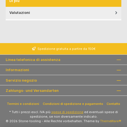
Di più
Valutazioni
Spedizione gratuita a partire da 150€
Linea telefonica di assistenza
Informazioni
Servizio negozio
Zahlungs- und Versandarten
Termini e condizioni
Condizioni di spedizione e pagamento
Contatto
* Tutti i prezzi escl. IVA più
spese di spedizione
ed eventuali spese di
spedizione, se non diversamente indicato.
© 2026 Stone-tooling - Alle Rechte vorbehalten. Theme by
ThemeWare®