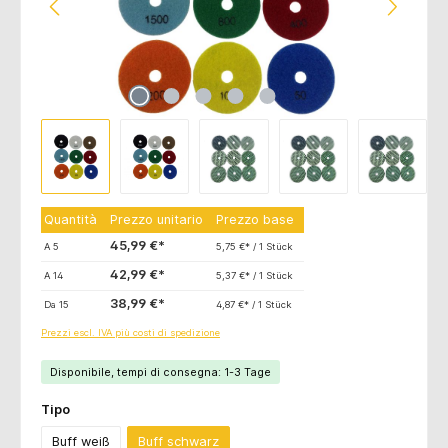
Quantità
Prezzo unitario
Prezzo base
45,99 €*
A
5
5,75 €* / 1 Stück
42,99 €*
A
14
5,37 €* / 1 Stück
38,99 €*
Da
15
4,87 €* / 1 Stück
Prezzi escl. IVA più costi di spedizione
Disponibile, tempi di consegna: 1-3 Tage
Seleziona
Tipo
Buff weiß
Buff schwarz