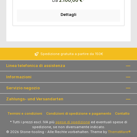
Da
2.100,00 €*
Dettagli
Spedizione gratuita a partire da 150€
Linea telefonica di assistenza
Informazioni
Servizio negozio
Zahlungs- und Versandarten
Termini e condizioni
Condizioni di spedizione e pagamento
Contatto
* Tutti i prezzi escl. IVA più
spese di spedizione
ed eventuali spese di
spedizione, se non diversamente indicato.
© 2026 Stone-tooling - Alle Rechte vorbehalten. Theme by
ThemeWare®