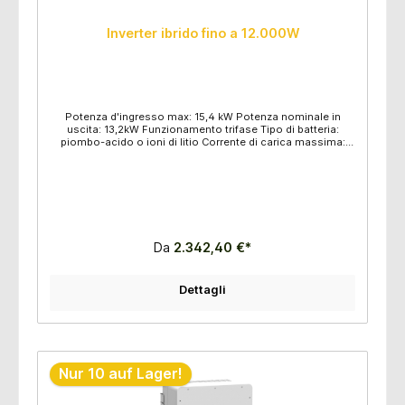
Inverter ibrido fino a 12.000W
Potenza d'ingresso max: 15,4 kW Potenza nominale in
uscita: 13,2kW Funzionamento trifase Tipo di batteria:
piombo-acido o ioni di litio Corrente di carica massima:
240A Corrente massima di scarica: 240A Autoregolazione
al BMS Dimensioni: 422x700x279 mm Peso: 33,6 kg 8 pezzi
per pallet
Da
2.342,40 €*
Dettagli
Nur 10 auf Lager!