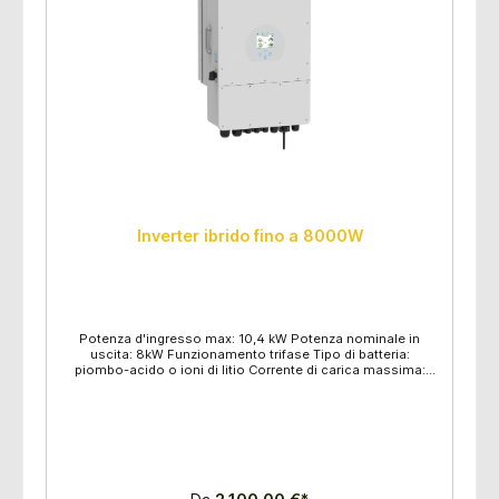
Inverter ibrido fino a 8000W
Potenza d'ingresso max: 10,4 kW Potenza nominale in
uscita: 8kW Funzionamento trifase Tipo di batteria:
piombo-acido o ioni di litio Corrente di carica massima:
190A Corrente di carica: 190A Corrente massima di scarica:
190A Corrente di scarica: 190A Autoregolazione al BMS
Dimensioni: 422x700x279 mm Peso: 33,6 kg 8 pezzi per
pallet