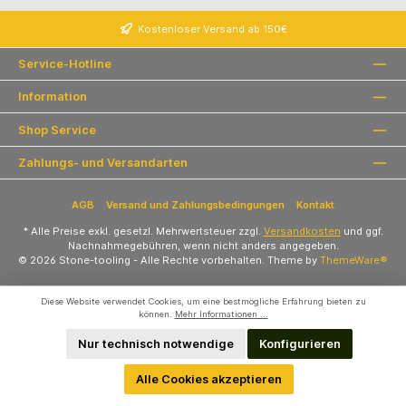
Kostenloser Versand ab 150€
Service-Hotline
Information
Shop Service
Zahlungs- und Versandarten
AGB
Versand und Zahlungsbedingungen
Kontakt
* Alle Preise exkl. gesetzl. Mehrwertsteuer zzgl.
Versandkosten
und ggf.
Nachnahmegebühren, wenn nicht anders angegeben.
© 2026 Stone-tooling - Alle Rechte vorbehalten. Theme by
ThemeWare®
Diese Website verwendet Cookies, um eine bestmögliche Erfahrung bieten zu
können.
Mehr Informationen ...
Nur technisch notwendige
Konfigurieren
Alle Cookies akzeptieren