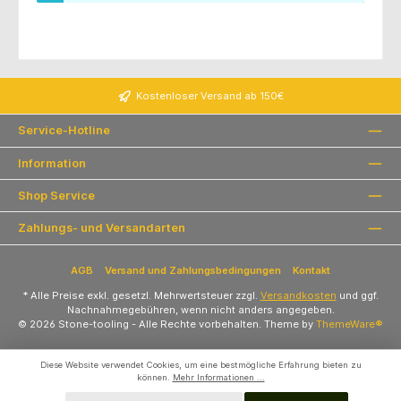
Kostenloser Versand ab 150€
Service-Hotline
Information
Shop Service
Zahlungs- und Versandarten
AGB
Versand und Zahlungsbedingungen
Kontakt
* Alle Preise exkl. gesetzl. Mehrwertsteuer zzgl.
Versandkosten
und ggf.
Nachnahmegebühren, wenn nicht anders angegeben.
© 2026 Stone-tooling - Alle Rechte vorbehalten. Theme by
ThemeWare®
Diese Website verwendet Cookies, um eine bestmögliche Erfahrung bieten zu
können.
Mehr Informationen ...