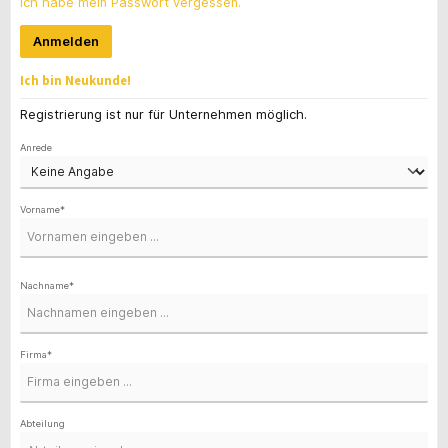
Ich habe mein Passwort vergessen.
Anmelden
Ich bin Neukunde!
Persönliche Informationen
Registrierung ist nur für Unternehmen möglich.
Anrede
Vorname*
Nachname*
Firma*
Abteilung