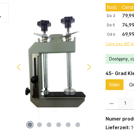
Ilość
Cena
79,9
Do
3
74,9
Do
5
69,9
Od
6
Ceny bez VAT pl
Dostępny, c
Wybierz
45- Grad Kl
Klein
G
Ilość produktu: 
Numer prod
Lieferzeit:
1