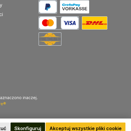
y
ci
zaznaczono inaczej.
re®
zuć
Skonfiguruj
Akceptuj wszystkie pliki cookie