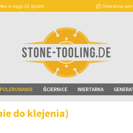
łka w ciągu 24 godzin
Gwarancja satys
I POLEROWANIE
ŚCIERNICE
WIERTARKA
GENERA
ie do klejenia)