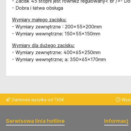
- Zacisk 45 stopni jest również regulowany< br />- Do
- Dobra i łatwa obsługa
Wymiary małego zacisku:
-
Wymiary zewnętrzne :
200x55x200mm
-
Wymiary wewnętrzne
: 150x55x150mm
Wymiary dla dużego zacisku:
- Wymiary zewnętrzne: 400x65x250mm
- Wymiary wewnętrzne; a: 350x65x170mm
Darmowa wysyłka od 150€
Wysy
Serwisowa linia hotline
Informacj