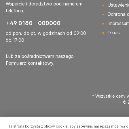
Wsparcie i doradztwo pod numerem
Ustawieni
telefonu:
Ochrona 
+49 0180 - 000000
Impressu
O nas
od pon. do pt. w godzinach od 09:00
do 17:00
Lub za pośrednictwem naszego
Formularz kontaktowy
.
* Wszystkie ceny w
© 
Ta strona korzysta z plików cookie, aby zapewnić najlepszą możliwą 