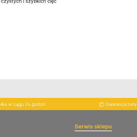
 czystych i szybkich cięć
łka w ciągu 24 godzin
Gwarancja satys
Serwis sklepu