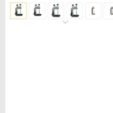
Pomiń galerię zdjęć