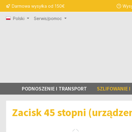
Darmowa wysyłka od 150€
Wysy
 wyszukiwania
Przejdź do głównej nawigacji
Polski
Serwis/pomoc
PODNOSZENIE I TRANSPORT
SZLIFOWANIE 
Zacisk 45 stopni (urządzen