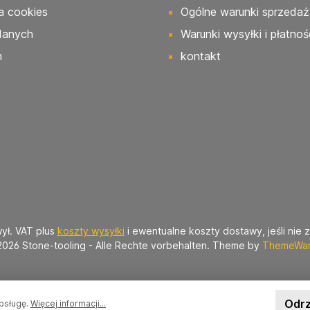
a cookies
Ogólne warunki sprzedaż
danych
Warunki wysyłki i płatnoś
m
kontakt
ył. VAT plus
koszty wysyłki
i ewentualne koszty dostawy, jeśli nie 
2026 Stone-tooling - Alle Rechte vorbehalten. Theme by
ThemeWa
Odr
obsługę.
Więcej informacji...