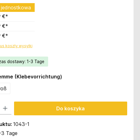
 jednostkowa
9 €*
9 €*
9 €*
us koszty wysyłki
zas dostawy: 1-3 Tage
emme (Klebevorrichtung)
roß
Wprowadź żądaną ilość lub użyj przycisków, aby zwiększyć lub zmniejszyć il
Do koszyka
uktu:
1043-1
-3 Tage