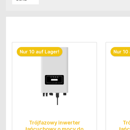
Nur 10 auf Lager!
Nur 10 
Trójfazowy inwerter
Tr
łańcuchowy o mocy do
łań