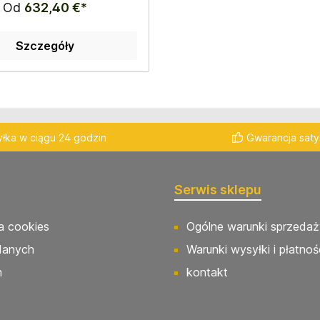
Od
632,40 €*
Szczegóły
łka w ciągu 24 godzin
Gwarancja satys
Serwis sklepu
a cookies
Ogólne warunki sprzedaż
danych
Warunki wysyłki i płatnoś
m
kontakt