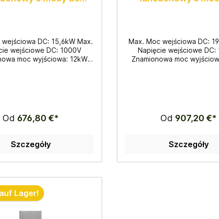
12.000W
15.000W
 wejściowa DC: 15,6kW Max.
Max. Moc wejściowa DC: 1
cie wejściowe DC: 1000V
Napięcie wejściowe DC:
nowa moc wyjściowa: 12kW
Znamionowa moc wyjściow
oc czynna: 13,2kW Praca
Max. Moc czynna: 16,5k
wa Wymiary: 330x457x185mm
trójfazowa Wymiary: 333x
10kg 28 sztuk na palecie
Waga: 15kg 28 sztuk na 
Od
676,80 €*
Od
907,20 €*
Szczegóły
Szczegóły
auf Lager!