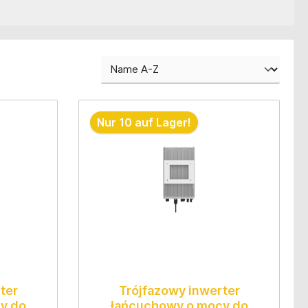
Nur 10 auf Lager!
ter
Trójfazowy inwerter
y do
łańcuchowy o mocy do