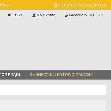
fakcji
Elastyczne metody płatności
Szukaj
Moje konto
Warenkorb
0,00 €*
TOR PRĄDU
SŁONECZNA I FOTOWOLTAICZNA