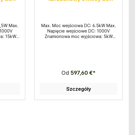
5000W
9,5W Max.
Max. Moc wejściowa DC: 6.5kW Max.
 1000V
Napięcie wejściowe DC: 1000V
a: 15kW
Znamionowa moc wyjściowa: 5kW
W Praca
Max. Moc czynna: 5,5kW Praca
472x202mm
trójfazowa Wymiary: 330x457x185mm
palecie
Waga: 10kg 28 sztuk na palecie
Od
597,60 €*
Szczegóły