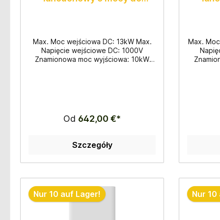
10.000W
Max. Moc wejściowa DC: 13kW Max.
Max. Moc
Napięcie wejściowe DC: 1000V
Napię
Znamionowa moc wyjściowa: 10kW
Znamio
Max. Moc czynna: 11kW Praca
Max. M
trójfazowa Wymiary: 330x457x185mm
trójfazo
Waga: 10kg 28 sztuk na palecie
Waga: 
Od
642,00 €*
Szczegóły
Nur 10 auf Lager!
Nur 10 