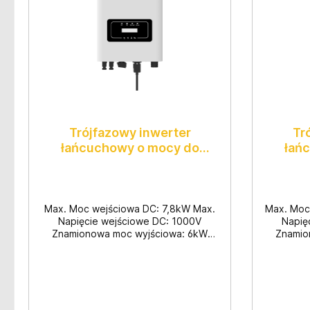
Trójfazowy inwerter
Tr
łańcuchowy o mocy do
łań
6000W
Max. Moc wejściowa DC: 7,8kW Max.
Max. Moc
Napięcie wejściowe DC: 1000V
Napię
Znamionowa moc wyjściowa: 6kW
Znamio
Max. Moc czynna: 6,6kW Praca
Max. 
trójfazowa Wymiary: 330x457x185mm
trójfazo
Waga: 10kg 28 sztuk na palecie
Waga: 