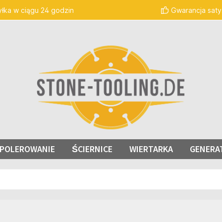
łka w ciągu 24 godzin
Gwarancja satys
I POLEROWANIE
ŚCIERNICE
WIERTARKA
GENERA