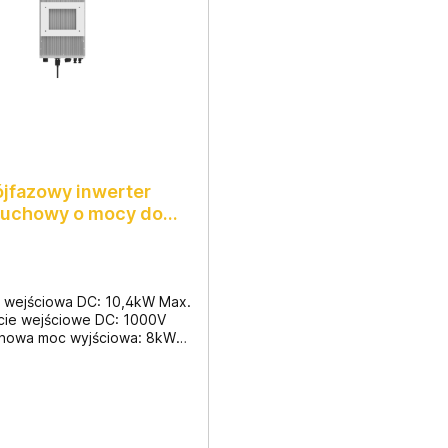
ójfazowy inwerter
cuchowy o mocy do
8000W
 wejściowa DC: 10,4kW Max.
cie wejściowe DC: 1000V
nowa moc wyjściowa: 8kW
Moc czynna: 8,8kW Praca
wa Wymiary: 330x457x185mm
10kg 28 sztuk na palecie