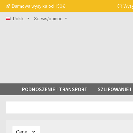
Darmowa wysyłka od 150€
Wysy
 wyszukiwania
Przejdź do głównej nawigacji
Polski
Serwis/pomoc
PODNOSZENIE I TRANSPORT
SZLIFOWANIE 
Cena