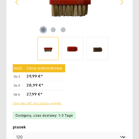
Ilość
Cena jednostkowa
29,99 €*
Do
3
28,99 €*
Do
5
27,99 €*
Od
6
Ceny bez VAT plus koszty wysyłki
Dostępny, czas dostawy: 1-3 Tage
Wybierz
piasek