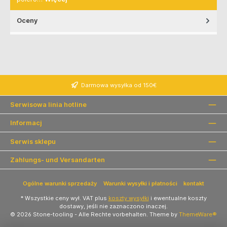
Oceny
Darmowa wysyłka od 150€
Serwisowa linia hotline
Informacj
Serwis sklepu
Zahlungs- und Versandarten
Ogólne warunki sprzedaży
Warunki wysyłki i płatności
kontakt
* Wszystkie ceny wył. VAT plus
koszty wysyłki
i ewentualne koszty
dostawy, jeśli nie zaznaczono inaczej.
© 2026 Stone-tooling - Alle Rechte vorbehalten. Theme by
ThemeWare®