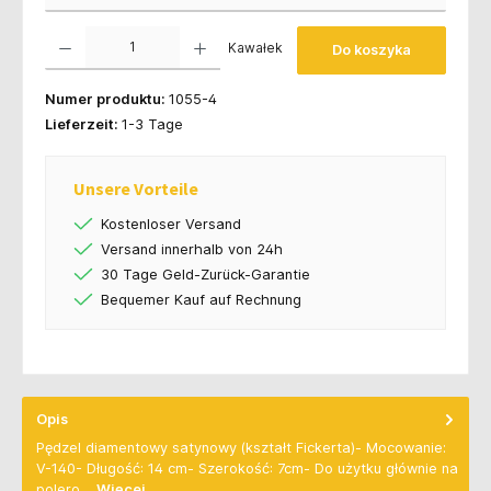
Ilość produktu: Wprowadź żądaną ilość lub użyj przycisków, aby zwiększyć lub zmniejsz
Kawałek
Do koszyka
Numer produktu:
1055-4
Lieferzeit:
1-3 Tage
Unsere Vorteile
Kostenloser Versand
Versand innerhalb von 24h
30 Tage Geld-Zurück-Garantie
Bequemer Kauf auf Rechnung
Opis
Pędzel diamentowy satynowy (kształt Fickerta)- Mocowanie:
V-140- Długość: 14 cm- Szerokość: 7cm- Do użytku głównie na
polero…
Więcej