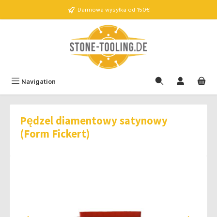
wnej zawartości
Darmowa wysyłka od 150€
Navigation
Pędzel diamentowy satynowy
(Form Fickert)
Pomiń galerię zdjęć