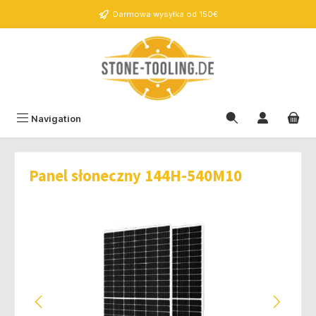
wnej zawartości
Darmowa wysyłka od 150€
Navigation
Panel słoneczny 144H-540M10
Pomiń galerię zdjęć