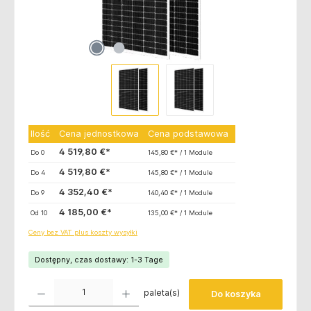
Ilość
Cena jednostkowa
Cena podstawowa
4 519,80 €*
Do
0
145,80 €* / 1 Module
4 519,80 €*
Do
4
145,80 €* / 1 Module
4 352,40 €*
Do
9
140,40 €* / 1 Module
4 185,00 €*
Od
10
135,00 €* / 1 Module
Ceny bez VAT plus koszty wysyłki
Dostępny, czas dostawy: 1-3 Tage
Ilość produktu: Wprowadź żądaną ilość lub użyj przycisków, aby zwiększyć lub zmniejsz
paleta(s)
Do koszyka