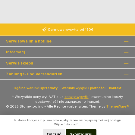
Darmowa wysyłka od 150€
Serwisowa linia hotline
Informacj
Serwis sklepu
Zahlungs- und Versandarten
Ogólne warunki sprzedaży
Warunki wysyłki i płatności
kontakt
* Wszystkie ceny wył. VAT plus
koszty wysyłki
i ewentualne koszty
dostawy, jeśli nie zaznaczono inaczej.
© 2026 Stone-tooling - Alle Rechte vorbehalten. Theme by
ThemeWare®
Ta strona korzysta z plików cookie, aby zapewnić najlepszą możliwą obsługę.
Więcej informacji...
Odrzuć
Skonfiguruj