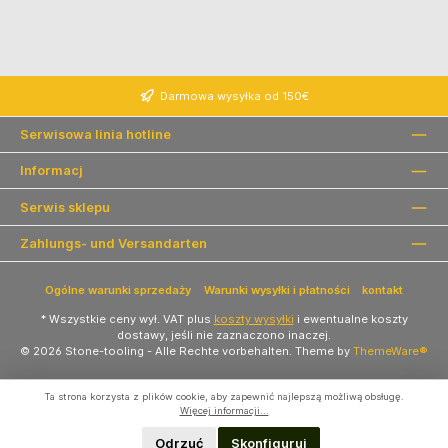
Darmowa wysyłka od 150€
Serwisowa linia hotline
Informacj
Serwis sklepu
Zahlungs- und Versandarten
Ogólne warunki sprzedaży
Warunki wysyłki i płatności
kontakt
* Wszystkie ceny wył. VAT plus
koszty wysyłki
i ewentualne koszty
dostawy, jeśli nie zaznaczono inaczej.
© 2026 Stone-tooling - Alle Rechte vorbehalten. Theme by
ThemeWare®
Ta strona korzysta z plików cookie, aby zapewnić najlepszą możliwą obsługę.
Więcej informacji...
Odrzuć
Skonfiguruj