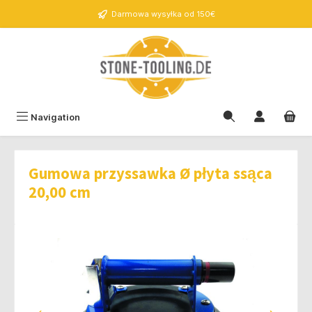
wnej zawartości
Darmowa wysyłka od 150€
Navigation
Gumowa przyssawka Ø płyta ssąca
20,00 cm
Pomiń galerię zdjęć