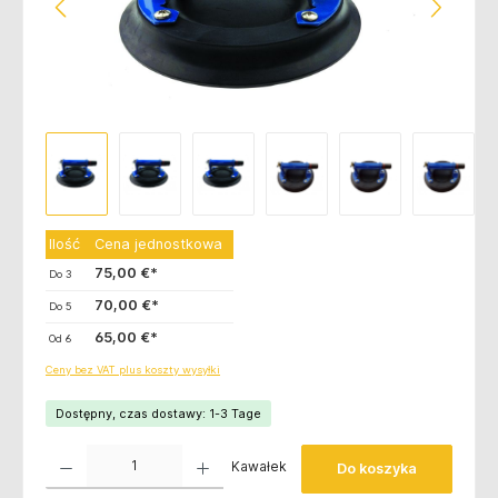
Ilość
Cena jednostkowa
75,00 €*
Do
3
70,00 €*
Do
5
65,00 €*
Od
6
Ceny bez VAT plus koszty wysyłki
Dostępny, czas dostawy: 1-3 Tage
Ilość produktu: Wprowadź żądaną ilość lub użyj przycisków, aby zwiększyć lub zmniejsz
Kawałek
Do koszyka