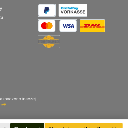
y
ci
zaznaczono inaczej.
re®