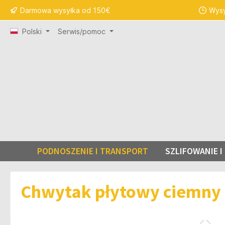
Darmowa wysyłka od 150€
Wysy
 wyszukiwania
Przejdź do głównej nawigacji
Polski
Serwis/pomoc
PODNOSZENIE I TRANSPORT
SZLIFOWANIE 
Chwytak płytowy ciemny