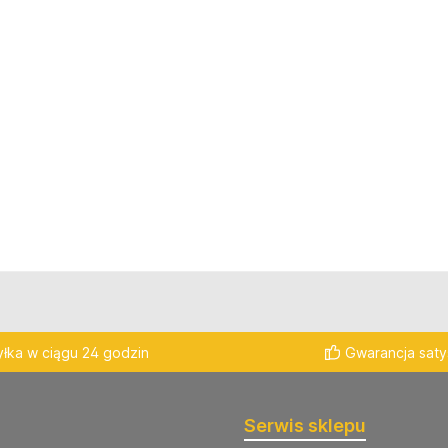
łka w ciągu 24 godzin
Gwarancja satys
Serwis sklepu