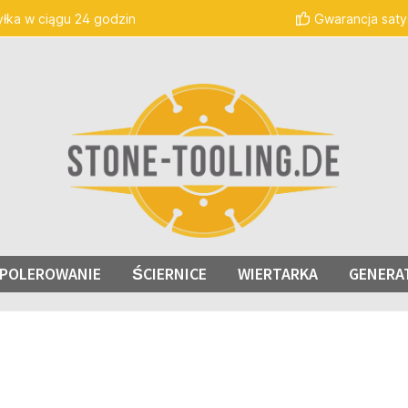
łka w ciągu 24 godzin
Gwarancja satys
I POLEROWANIE
ŚCIERNICE
WIERTARKA
GENERA