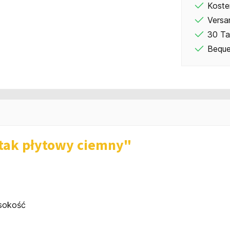
Koste
Versa
30 Ta
Beque
tak płytowy ciemny"
ysokość