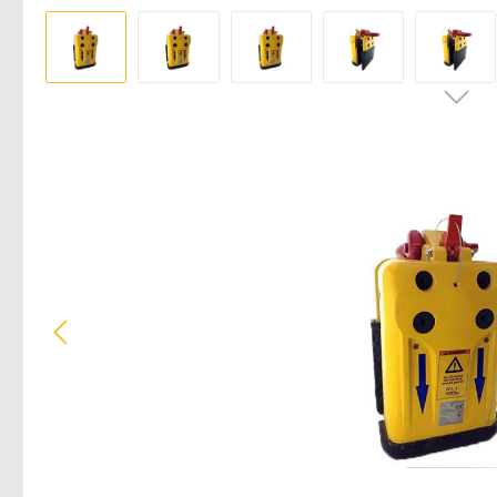
Pomiń galerię zdjęć