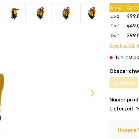
Ilość
Cena
499,
Do
2
449,
Do
3
399,
Od
4
Ceny bez VAT pl
Nie jest j
Wybierz
Obszar chw
20-60mm
(Ta opc
Numer prod
Lieferzeit:
1
Unsere 