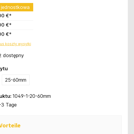
 jednostkowa
00 €*
00 €*
00 €*
us koszty wysyłki
uż dostępny
ytu
25-60mm
ja jest obecnie niedostępna.)
uktu:
1049-1-20-60mm
-3 Tage
Vorteile